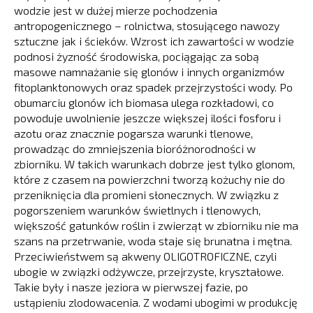
wodzie jest w dużej mierze pochodzenia
antropogenicznego – rolnictwa, stosującego nawozy
sztuczne jak i ścieków. Wzrost ich zawartości w wodzie
podnosi żyzność środowiska, pociągając za sobą
masowe namnażanie się glonów i innych organizmów
fitoplanktonowych oraz spadek przejrzystości wody. Po
obumarciu glonów ich biomasa ulega rozkładowi, co
powoduje uwolnienie jeszcze większej ilości fosforu i
azotu oraz znacznie pogarsza warunki tlenowe,
prowadząc do zmniejszenia bioróżnorodności w
zbiorniku. W takich warunkach dobrze jest tylko glonom,
które z czasem na powierzchni tworzą kożuchy nie do
przeniknięcia dla promieni słonecznych. W związku z
pogorszeniem warunków świetlnych i tlenowych,
większość gatunków roślin i zwierząt w zbiorniku nie ma
szans na przetrwanie, woda staje się brunatna i mętna.
Przeciwieństwem są akweny OLIGOTROFICZNE, czyli
ubogie w związki odżywcze, przejrzyste, kryształowe.
Takie były i nasze jeziora w pierwszej fazie, po
ustąpieniu zlodowacenia. Z wodami ubogimi w produkcję