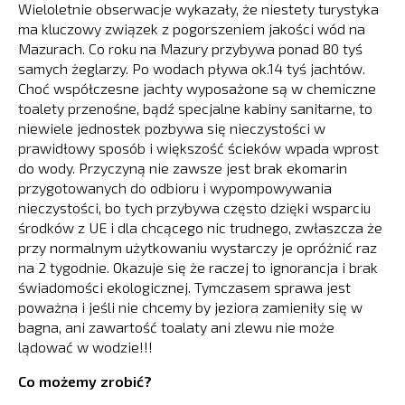
Wieloletnie obserwacje wykazały, że niestety turystyka
ma kluczowy związek z pogorszeniem jakości wód na
Mazurach. Co roku na Mazury przybywa ponad 80 tyś
samych żeglarzy. Po wodach pływa ok.14 tyś jachtów.
Choć współczesne jachty wyposażone są w chemiczne
toalety przenośne, bądź specjalne kabiny sanitarne, to
niewiele jednostek pozbywa się nieczystości w
prawidłowy sposób i większość ścieków wpada wprost
do wody. Przyczyną nie zawsze jest brak ekomarin
przygotowanych do odbioru i wypompowywania
nieczystości, bo tych przybywa często dzięki wsparciu
środków z UE i dla chcącego nic trudnego, zwłaszcza że
przy normalnym użytkowaniu wystarczy je opróżnić raz
na 2 tygodnie. Okazuje się że raczej to ignorancja i brak
świadomości ekologicznej. Tymczasem sprawa jest
poważna i jeśli nie chcemy by jeziora zamieniły się w
bagna, ani zawartość toalaty ani zlewu nie może
lądować w wodzie!!!
Co możemy zrobić?