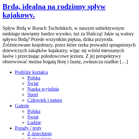
Brda, idealna na rodzinny spływ
kajakowy.
Spływ Brdą w Borach Tucholskich, w naszym subiektywnym
rankingu stawiamy bardzo wysoko, tuż za Hańczą! Jakie są walory
spływu Brdą? Przede wszystkim piękna, dzika przyroda.
Zróżnicowane krajobrazy, przez które rzeka prowadzi spragnionych
dziewiczych zakątków kajakarzy, wijąc się wśród mieszanych
lasów i przecinając polodowcowe jeziora. Z jej perspektywy
obserwować można bogatą florę i faunę, zwłaszcza rzadkie […]
Podróże kształcą
Polska
Świat
Nauka wyjaśnia
Sport
Człowiek i natura
Galerie
Polska
Świat
Ludzie
Porady / testy
Z dzieckiem