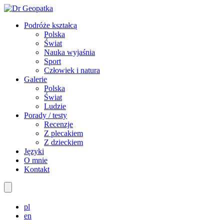
Podróże kształcą
Polska
Świat
Nauka wyjaśnia
Sport
Człowiek i natura
Galerie
Polska
Świat
Ludzie
Porady / testy
Recenzje
Z plecakiem
Z dzieckiem
Języki
O mnie
Kontakt
pl
en