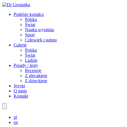
Podróże kształcą
Polska
Świat
Nauka wyjaśnia
Sport
Człowiek i natura
Galerie
Polska
Świat
Ludzie
Porady / testy
Recenzje
Z plecakiem
Z dzieckiem
Języki
O mnie
Kontakt
pl
en