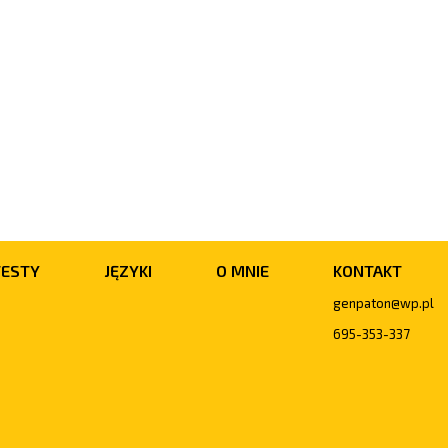
TESTY
JĘZYKI
O MNIE
KONTAKT
genpaton@wp.pl
695-353-337