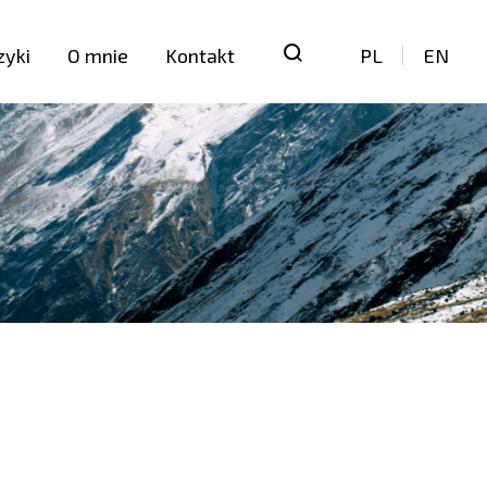
zyki
O mnie
Kontakt
PL
EN