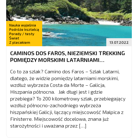
Nauka wyjaśnia
Podróże kształcą
Porady / testy
Świat
Z plecakiem
13.07.2022
CAMINOS DOS FAROS, NIEZIEMSKI TREKKING
POMIĘDZY MORSKIMI LATARNIAMI…
Co to za szlak? Camino dos Faros – Szlak Latarni,
dlatego, że widzie pomiędzy latarniami morskimi,
wzdłuż wybrzeża Costa da Morte – Galicja,
Hiszpania północna. Jak długi jest i gdzie
przebiega? To 200 kilometrowy szlak, przebiegający
wzdłuż północno-zachodniego wybrzeża
hiszpańskiej Galicji, łączący miejscowość Malpica z
Finisterre. Miejscowość docelowa, znana już
starożytności i uważana przez […]