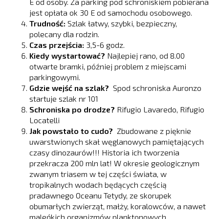
E od osoby. Za parking pod schroniskiem pobierana
jest opłata ok 30 E od samochodu osobowego.
Trudność:
Szlak łatwy, szybki, bezpieczny,
polecany dla rodzin.
Czas przejścia:
3,5-6 godz.
Kiedy wystartować?
Najlepiej rano, od 8.00
otwarte bramki, później problem z miejscami
parkingowymi.
Gdzie wejść na szlak?
Spod schroniska Auronzo
startuje szlak nr 101
Schroniska po drodze?
Rifugio Lavaredo, Rifugio
Locatelli
Jak powstało to cudo?
Zbudowane z pięknie
uwarstwionych skał węglanowych pamiętających
czasy dinozaurów!!! Historia ich tworzenia
przekracza 200 mln lat! W okresie geologicznym
zwanym triasem w tej części świata, w
tropikalnych wodach będących częścią
pradawnego Oceanu Tetydy, ze skorupek
obumarłych zwierząt, małży, koralowców, a nawet
maleńkich organizmów planktonowych