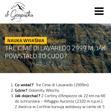
NAUKA WYJAŚNIA
13.07.2022
TRE CIME DI LAVAREDO 2999 M, JAK
POWSTAŁO TO CUDO?
Co widać?
Tre Cime di Lavaredo (2999m)
Gdzie?
Dolomity, Włochy
Jak dojechać?
Z Cortiny d’Ampezzo ok 22 km na NE
do schroniska – Rifuggio Auronzo (2320 m n.p.m.).
Z dworca w Cortinie kursują autobusy w cenie ok 5