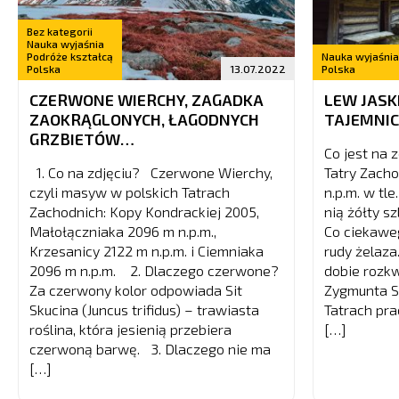
Bez kategorii
Nauka wyjaśnia
Podróże kształcą
Nauka wyjaśnia
Polska
13.07.2022
Polska
CZERWONE WIERCHY, ZAGADKA
LEW JASK
ZAOKRĄGLONYCH, ŁAGODNYCH
TAJEMNIC
GRZBIETÓW…
Co jest na 
1. Co na zdjęciu? Czerwone Wierchy,
Tatry Zach
czyli masyw w polskich Tatrach
n.p.m. w tl
Zachodnich: Kopy Kondrackiej 2005,
nią żółty s
Małołączniaka 2096 m n.p.m.,
Co ciekawe
Krzesanicy 2122 m n.p.m. i Ciemniaka
rudy żelaza
2096 m n.p.m. 2. Dlaczego czerwone?
dobie rozk
Za czerwony kolor odpowiada Sit
Zygmunta S
Skucina (Juncus trifidus) – trawiasta
Tatrach pra
roślina, która jesienią przebiera
[…]
czerwoną barwę. 3. Dlaczego nie ma
[…]