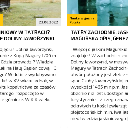
Nauka wyjaśnia
23.06.2022
Polska
INIOWY W TATRACH?
TATRY ZACHODNIE, JAS
E DOLINY JAWORZYNKI.
MAGURSKA OPIS, GENE
zdjęciu? Dolina Jaworzynki,
Więcej o jaskini Magurskiej
odnie z Kopą Magury 1704 m
znajduje? W zachodnich zb
e. Gdzie prowadzi? Wiedzie
Doliny Jaworzynki, w masy
zlak na Halę Gąsienicową. 3.
Magury w Tatrach Zachodnic
go? W dolinie wydobywano
otwór położony jest żlebie
. Już w XV wieku jednak, w
spod Czuby Jaworzyńskiej, 
witu kopalnictwa za czasów
wysokości 1465 m n.p.m. Jas
tarego, rozpoczęto w
obecnie nie jest udostępni
ce górnicze. W XIX wieku,
turystycznie. Z czego znan
odkrytych tu kości zwierząt
plejstoceńskich m.in. lwa j
niedźwiedzia jaskiniowego 