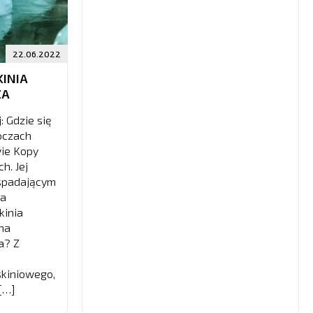
22.06.2022
KINIA
ZA
: Gdzie się
oczach
wie Kopy
h. Jej
 spadającym
na
kinia
ana
a? Z
askiniowego,
[…]