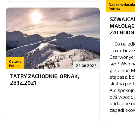
Nauka wyjaśnia
Polska
SZWAJCAR
MAŁOŁĄCZ
ZACHODN
Co na zdję
n.p.m. Gdzi
Czerwonych
Galerie
ser? Wspin
Polska
22.06.2022
grzbiecie M
TATRY ZACHODNIE, ORNAK,
stąpasz, bo
28.12.2021
skalna pust
Ale spokoj
byś wpadł, 
oddalone od
zapadlisko