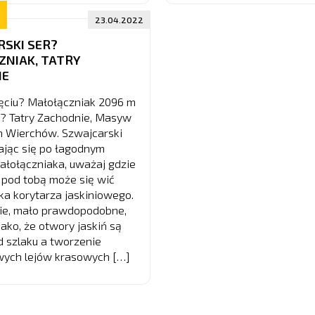
23.04.2022
SKI SER?
NIAK, TATRY
IE
ciu? Małołączniak 2096 m
e? Tatry Zachodnie, Masyw
 Wierchów. Szwajcarski
ając się po łagodnym
ałołączniaka, uważaj gdzie
 pod tobą może się wić
ka korytarza jaskiniowego.
nie, mało prawdopodobne,
jako, że otwory jaskiń są
 szlaku a tworzenie
wych lejów krasowych […]